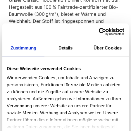
Hergestellt aus 100 % Fairtrade-zertifizierter Bio-
Baumwolle (300 g/m²), bietet er Wärme und
Weichheit. Der Stoff ist ringgesponnen und
gekämmt, mit einer angerauten Innenseite für
zusätzlichen Komfort. Der Hoodie ist mit einem
hochwertigen „Crew Love“ Druck versehen.
Zustimmung
Details
Über Cookies
Zusätzliche
Diese Webseite verwendet Cookies
Informationen
Wir verwenden Cookies, um Inhalte und Anzeigen zu
personalisieren, Funktionen für soziale Medien anbieten
zu können und die Zugriffe auf unsere Website zu
1 kg
Gewicht
analysieren. Außerdem geben wir Informationen zu Ihrer
Verwendung unserer Website an unsere Partner für
Größe
S, M, L, XL
soziale Medien, Werbung und Analysen weiter. Unsere
Farbe
Schwarz, Blau, Grün, Weiß
Partner führen diese Informationen möglicherweise mit
weiteren Daten zusammen, die Sie ihnen bereitgestellt