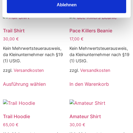
Ähnliche Produkte
Ablehnen
Trail Shirt
Pace Killers Beanie
30,00
€
17,00
€
Kein Mehrwertsteuerausweis,
Kein Mehrwertsteuerausweis,
da Kleinunternehmer nach §19
da Kleinunternehmer nach §19
(1) UStG.
(1) UStG.
zzgl.
Versandkosten
zzgl.
Versandkosten
Ausführung wählen
In den Warenkorb
Trail Hoodie
Amateur Shirt
65,00
€
30,00
€